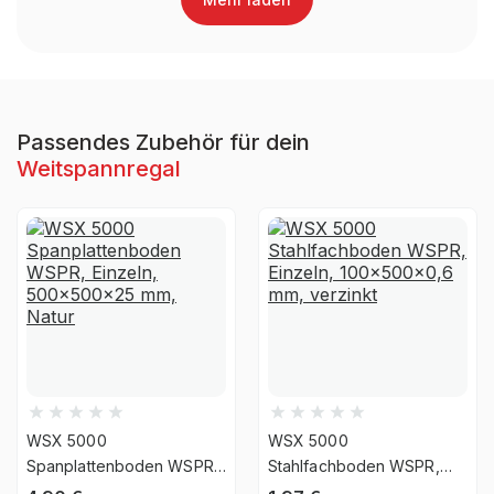
Anlieferart
zerlegt
Nein, Verwendung
UV-
ausschließlich für den
Beständigkeit
Innenbereich
Passendes Zubehör für dein
Weitspannregal
Befestigungsart
Boden- & Wandbefestigung
WSX 5000
WSX 5000
Spanplattenboden WSPR,
Stahlfachboden WSPR,
Einzeln, 500x500x25 mm,
Einzeln, 100x500x0,6 mm,