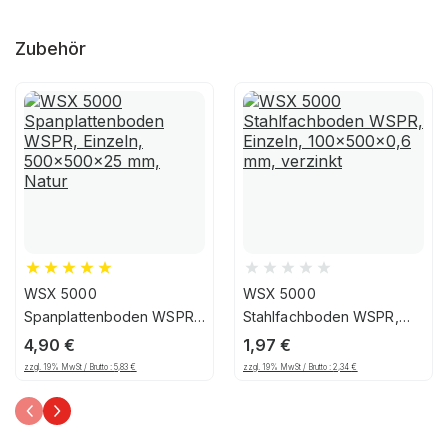
Zubehör
WSX 5000
WSX 5000
Spanplattenboden WSPR,
Stahlfachboden WSPR,
Einzeln, 500x500x25 mm,
Einzeln, 100x500x0,6 mm,
4,90
€
1,97
€
Natur
verzinkt
zzgl. 19% MwSt / Brutto :
5,83
€
zzgl. 19% MwSt / Brutto :
2,34
€