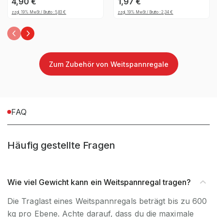
4,90
€
1,97
€
Natur
verzinkt
zzgl. 19% MwSt / Brutto :
5,83
€
zzgl. 19% MwSt / Brutto :
2,34
€
Zum Zubehör von Weitspannregale
FAQ
Häufig gestellte Fragen
Wie viel Gewicht kann ein Weitspannregal tragen?
Die Traglast eines Weitspannregals beträgt bis zu 600
kg pro Ebene. Achte darauf, dass du die maximale