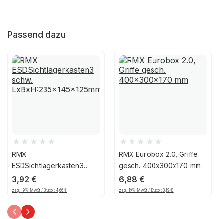
Passend dazu
RMX
RMX Eurobox 2.0, Griffe
ESDSichtlagerkasten3
gesch. 400x300x170 mm
schw.
3,92
€
6,88
€
LxBxH:235x145x125mm
zzgl. 19% MwSt / Brutto :
4,66
€
zzgl. 19% MwSt / Brutto :
8,19
€