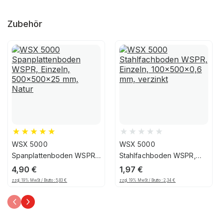
Zubehör
WSX 5000
WSX 5000
Spanplattenboden WSPR,
Stahlfachboden WSPR,
Einzeln, 500x500x25 mm,
Einzeln, 100x500x0,6 mm,
4,90
€
1,97
€
Natur
verzinkt
zzgl. 19% MwSt / Brutto :
5,83
€
zzgl. 19% MwSt / Brutto :
2,34
€