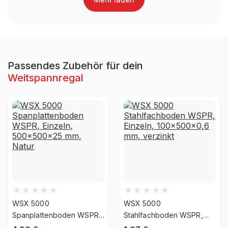
Anlieferart
zerlegt
Nein, Verwendung
UV-
ausschließlich für den
Beständigkeit
Innenbereich
Passendes Zubehör für dein
Weitspannregal
Befestigungsart
Boden- & Wandbefestigung
WSX 5000
WSX 5000
Spanplattenboden WSPR,
Stahlfachboden WSPR,
Einzeln, 500x500x25 mm,
Einzeln, 100x500x0,6 mm,