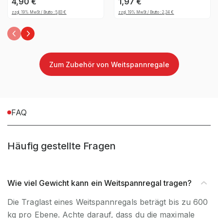
4,90
€
1,97
€
Natur
verzinkt
zzgl. 19% MwSt / Brutto :
5,83
€
zzgl. 19% MwSt / Brutto :
2,34
€
Zum Zubehör von Weitspannregale
FAQ
Häufig gestellte Fragen
Wie viel Gewicht kann ein Weitspannregal tragen?
Die Traglast eines Weitspannregals beträgt bis zu 600
kg pro Ebene. Achte darauf, dass du die maximale