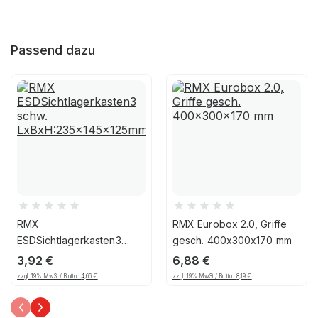
Passend dazu
RMX
RMX Eurobox 2.0, Griffe
ESDSichtlagerkasten3
gesch. 400x300x170 mm
schw.
3,92
€
6,88
€
LxBxH:235x145x125mm
zzgl. 19% MwSt / Brutto :
4,66
€
zzgl. 19% MwSt / Brutto :
8,19
€