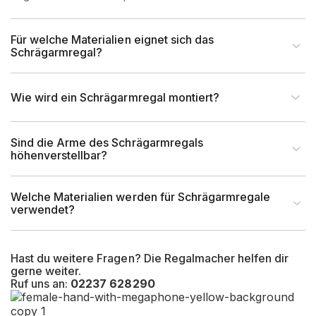
Montageart
Schraubbar
Für welche Materialien eignet sich das
Schrägarmregal?
Anlieferart
Zerlegt
UV-Beständigkeit
Ja
Wie wird ein Schrägarmregal montiert?
Befestigungsart
Bodenbefestigung
Sind die Arme des Schrägarmregals
höhenverstellbar?
Kragarmlänge (mm)
500 mm
Welche Materialien werden für Schrägarmregale
verwendet?
Hast du weitere Fragen? Die Regalmacher helfen dir
gerne weiter.
Ruf uns an:
02237 628290