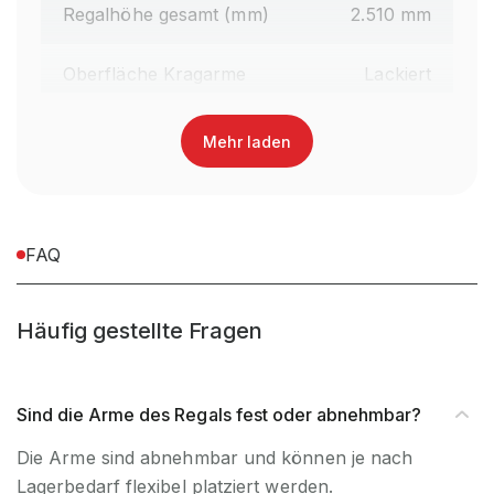
Regalhöhe gesamt (mm)
2.510 mm
Oberfläche Kragarme
Lackiert
Farbe Kragarme
RAL 7012 Basaltgrau
Mehr laden
Material
Stahl
Garantiezeit
10 Jahre
FAQ
Holzhandel, Handwerk &
Häufig gestellte Fragen
Brancheneignung
Werkstatt, Industrie &
Fertigung, Auto & Garage
Sind die Arme des Regals fest oder abnehmbar?
für Handbedienung &
Bedienart
Die Arme sind abnehmbar und können je nach
Staplerbedienung geeignet
Lagerbedarf flexibel platziert werden.