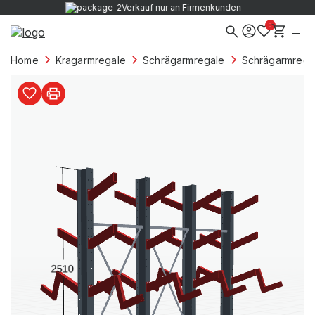
Verkauf nur an Firmenkunden
0
Home
Kragarmregale
Schrägarmregale
Schrägarmregal