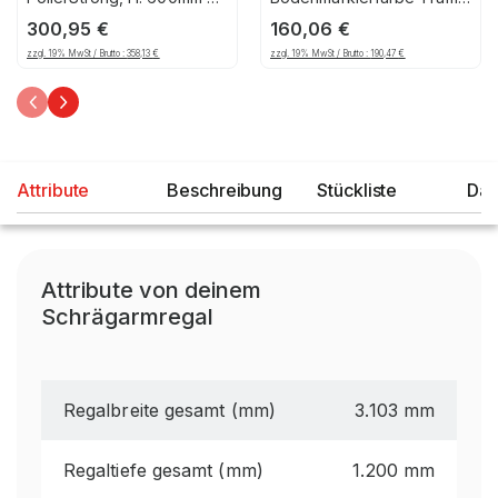
600 mm
Extra RMX, 750ml, gelb
300,95
€
160,06
€
zzgl. 19% MwSt / Brutto :
358,13
€
zzgl. 19% MwSt / Brutto :
190,47
€
Attribute
Beschreibung
Stückliste
Dat
Attribute von deinem
Schrägarmregal
Regalbreite gesamt (mm)
3.103 mm
Regaltiefe gesamt (mm)
1.200 mm