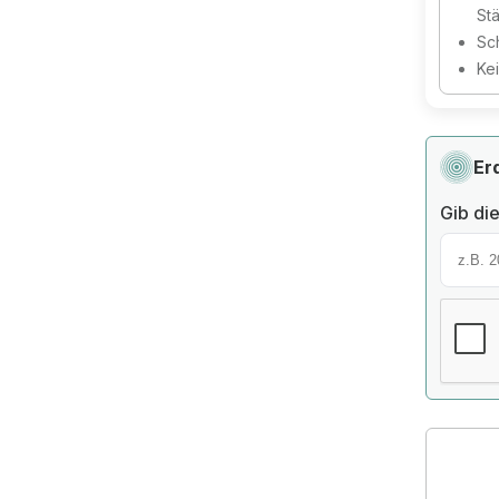
St
Sc
Ke
Er
Gib die