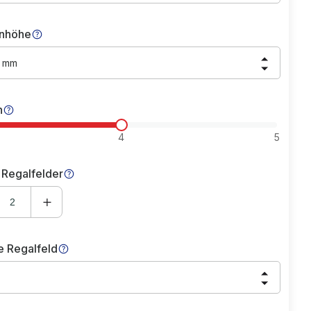
nhöhe
0 mm
n
4
5
 Regalfelder
e Regalfeld