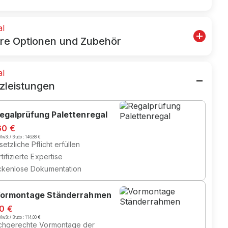
al
re Optionen und Zubehör
al
zleistungen
egalprüfung Palettenregal
60 €
wSt / Brutto :
146,88 €
etzliche Pflicht erfüllen
tifizierte Expertise
ckenlose Dokumentation
ormontage Ständerrahmen
00 €
wSt / Brutto :
114,00 €
chgerechte Vormontage der