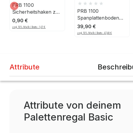
PRB 1100
PRB 1100
Sicherheitshaken zu
Spanplattenboden
Träger PRB Regal
0,90
€
PRB, 875x1.100x38,
39,90
€
zzgl. 19% MwSt / Brutto :
1,07
€
1.000 kg
zzgl. 19% MwSt / Brutto :
47,48
€
Attribute
Beschrei
Attribute von deinem
Palettenregal Basic