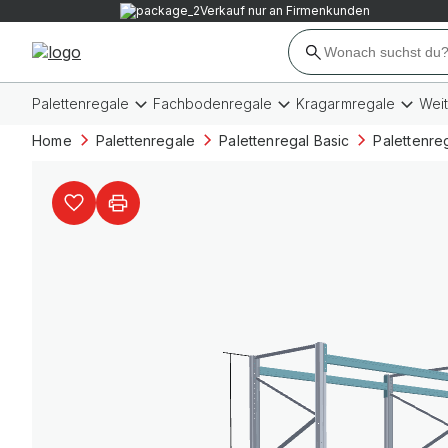
Verkauf nur an Firmenkunden
Palettenregale
Fachbodenregale
Kragarmregale
Wei
Home
Palettenregale
Palettenregal Basic
Palettenre