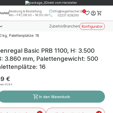
Direkt vom Hersteller
info@regalmacher.de
Beratung & Bestellung
0
Mo – FR | 08:00 – 18:00 Uhr
02237 628290
Zubehör
Branchen
Konfigurator
 kg, Palettenplätze: 18
tenregal Basic PRB 1100, H: 3.500
: 3.860 mm, Palettengewicht: 500
alettenplätze: 16
49 €
rutto:
813,36 €
In den Warenkorb