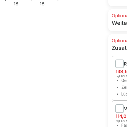
Option
Weite
Option
Zusat
R
138,
zzgl. 19% M
Ges
Zer
Lü
V
114,
zzgl. 19% M
Fa