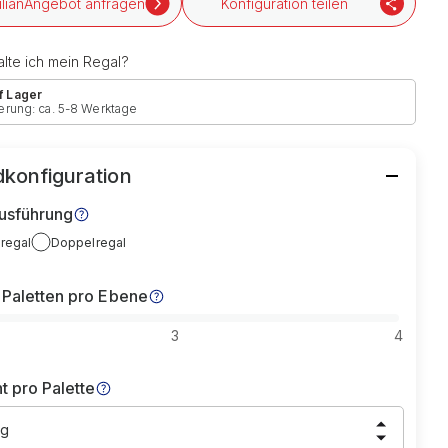
Angebot anfragen
Konfiguration teilen
lte ich mein Regal?
f Lager
erung: ca. 5-8 Werktage
konfiguration
usführung
lregal
Doppelregal
 Paletten pro Ebene
3
4
t pro Palette
kg