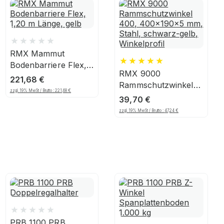
RMX Mammut
Bodenbarriere Flex,
RMX 9000
1,20 m Länge, gelb
221,68
€
Rammschutzwinkel
zzgl. 19% MwSt / Brutto :
221,68
€
400, 400x190x5 mm,
39,70
€
Stahl, schwarz-gelb,
zzgl. 19% MwSt / Brutto :
47,24
€
Winkelprofil
PRB 1100 PRB