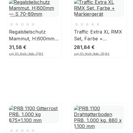
Regalstielschutz
Traffic Extra XL RMX
Mammut, H:600mm
Set, Farbe +
— S 70-89mm
Markiergerät
31,58
€
281,84
€
zzgl. 19% MwSt / Brutto :
37,58
€
zzgl. 19% MwSt / Brutto :
335,39
€