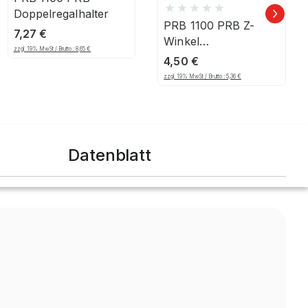
Doppelregalhalter
PRB 1100 PRB Z-
7,27
€
Winkel
zzgl. 19% MwSt / Brutto :
8,65
€
Spanplattenboden
4,50
€
1.000 kg
zzgl. 19% MwSt / Brutto :
5,36
€
Datenblatt