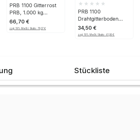
PRB 1100 Gitterrost
PRB 1100
PRB, 1.000 kg
Drahtgitterboden
875x1.100 mm
66,70
€
PRB, 1.000 kg, 880 x
34,50
€
zzgl. 19% MwSt / Brutto :
79,37
€
1.100 mm
zzgl. 19% MwSt / Brutto :
41,06
€
bung
Stückliste