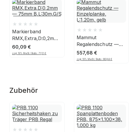
Markierband
Mammut
RMX,Extra,D:0,2mm
Regalendschutz —
— 75mm
60,09
€
Einzelplanke,
B,L:30m,G/S
557,68
€
zzgl. 19% MwSt / Brutto :
71,51
€
L:1,20m, gelb
zzgl. 19% MwSt / Brutto :
663,64
€
Zubehör