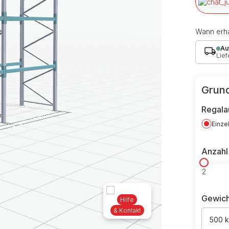
Wann erha
Au
Lief
Grund
Regala
Einze
Anzahl
2
Gewich
Hilfe
& Kontakt
500 