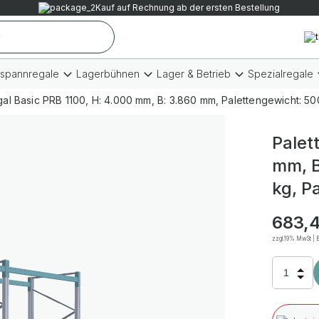
Kauf auf Rechnung ab der ersten Bestellung
tspannregale
Lagerbühnen
Lager & Betrieb
Spezialregale
gal Basic PRB 1100, H: 4.000 mm, B: 3.860 mm, Palettengewicht: 500
Palet
mm, B
kg, P
683,
zzgl.19% MwSt | B