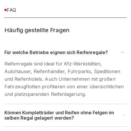
Anlieferart
zerlegt
FAQ
Nein, Verwendung
UV-
ausschließlich für den
Beständigkeit
Häufig gestellte Fragen
Innenbereich
Befestigungsart
Bodenbefestigung
Für welche Betriebe eignen sich Reifenregale?
Reifenregale sind ideal für Kfz-Werkstätten,
Autohäuser, Reifenhändler, Fuhrparks, Speditionen
und Reifenhotels. Auch Unternehmen mit großen
Fahrzeugflotten profitieren von einer übersichtlichen
und platzsparenden Reifenlagerung.
Können Kompletträder und Reifen ohne Felgen im
selben Regal gelagert werden?