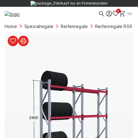
Verkauf nur an Firmenkunden
0
Home
Spezialregale
Reifenregale
Reifenregale RSX 50