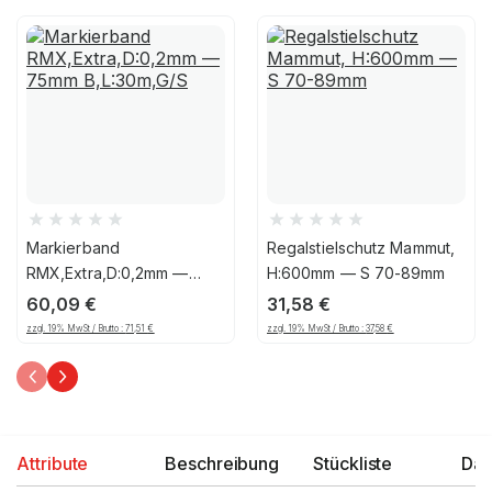
Markierband
Regalstielschutz Mammut,
RMX,Extra,D:0,2mm —
H:600mm — S 70-89mm
75mm B,L:30m,G/S
60,09
€
31,58
€
zzgl. 19% MwSt / Brutto :
71,51
€
zzgl. 19% MwSt / Brutto :
37,58
€
Attribute
Beschreibung
Stückliste
Dat