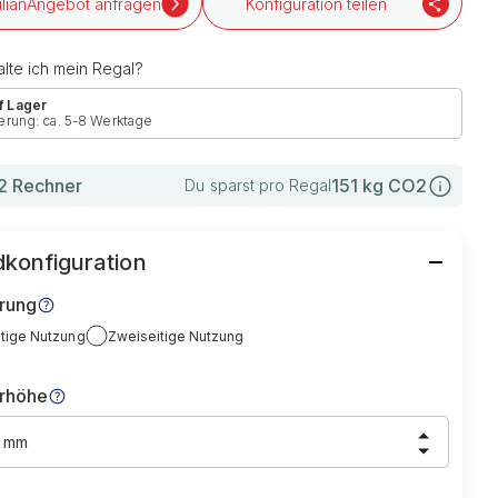
Angebot anfragen
Konfiguration teilen
lte ich mein Regal?
f Lager
erung: ca. 5-8 Werktage
 Rechner
151
kg CO2
Du sparst pro Regal
konfiguration
rung
itige Nutzung
Zweiseitige Nutzung
rhöhe
0 mm