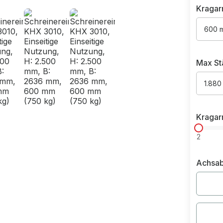
Kragar
600 
Max St
1.880
Kragar
2
Achsab