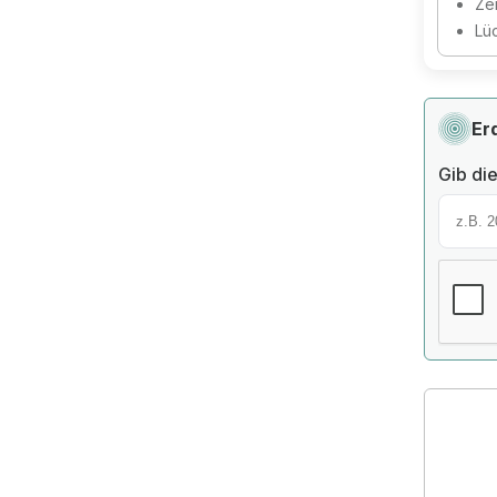
Zer
Lü
Er
Gib die