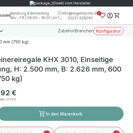
Direkt vom Hersteller
info@regalmacher.de
Beratung & Bestellung
0
Mo – FR | 08:00 – 18:00 Uhr
02237 628290
Zubehör
Branchen
Konfigurator
00 mm (750 kg)
inereiregale KHX 3010, Einseitige
ng, H: 2.500 mm, B: 2.626 mm, 600
50 kg)
,92 €
rutto:
1.611,16 €
In den Warenkorb