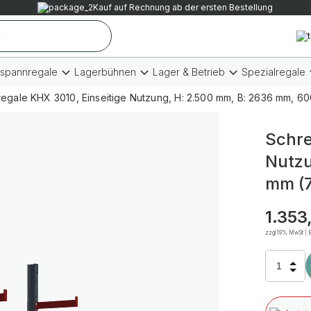
Kauf auf Rechnung ab der ersten Bestellung
tspannregale
Lagerbühnen
Lager & Betrieb
Spezialregale
regale KHX 3010, Einseitige Nutzung, H: 2.500 mm, B: 2636 mm, 6
Schre
Nutzu
mm (7
1.353
zzgl.19% MwSt | B