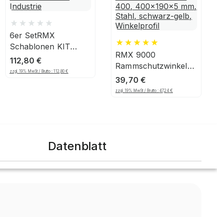
6er SetRMX
Schablonen KIT
RMX 9000
Industrie
112,80
€
Rammschutzwinkel
zzgl. 19% MwSt / Brutto :
112,80
€
400, 400x190x5 mm,
39,70
€
Stahl, schwarz-gelb,
zzgl. 19% MwSt / Brutto :
47,24
€
Winkelprofil
Datenblatt