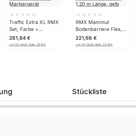
Traffic Extra XL RMX
RMX Mammut
Set, Farbe +
Bodenbarriere Flex,
Markiergerät
1,20 m Länge, gelb
281,84
€
221,68
€
zzgl. 19% MwSt / Brutto :
335,39
€
zzgl. 19% MwSt / Brutto :
221,68
€
bung
Stückliste