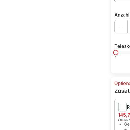
Anzahl
Teles
1
Option
Zusat
R
145,
zzgl. 19% M
Ges