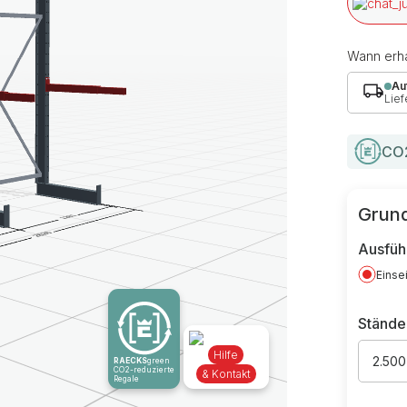
Wann erha
Au
Lief
CO2
Grund
Ausfüh
Einse
Stände
Hilfe
2.50
RAECKS
green
CO2-reduzierte
& Kontakt
Regale