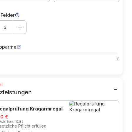
 Felder
koparme
2
al
zleistungen
egalprüfung Kragarmregal
70 €
wSt / Brutto :
155,33 €
etzliche Pflicht erfüllen