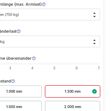
mlänge (max. Armlast)
mm (750 kg)
änderlast
 kg
me übereinander
3
4
5
6
7
stand
1.000 mm
1.300 mm
1.500 mm
2.000 mm