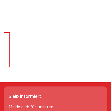
Für Schnellentscheider.
Wir liefern Regale in 3-5 Tagen!
Bleib informiert
Melde dich für unseren