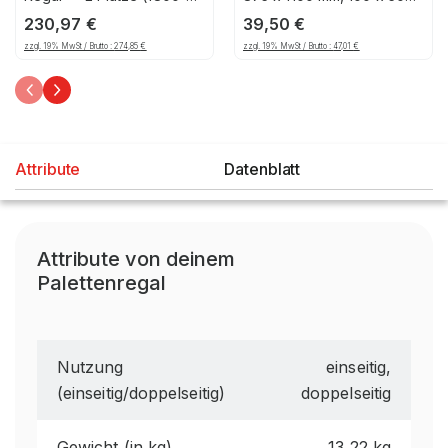
1850mm), 1206, 125
mm Maschenteilung,
230,97
€
39,50
€
verzinkt
zzgl. 19% MwSt / Brutto :
274,85
€
zzgl. 19% MwSt / Brutto :
47,01
€
Attribute
Datenblatt
Attribute von deinem
Palettenregal
Nutzung
einseitig,
(einseitig/doppelseitig)
doppelseitig
Gewicht (in kg)
13,22 kg