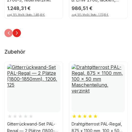
Feuerrot
1.248,31
€
986,51
€
zzgl. 19% MwSt / Brutto :
1.485,49
€
zzgl. 19% MwSt / Brutto :
1.173,95
€
Zubehör
Gitterrückwand-Set PAL-
Drahtgitterrost PAL-Regal,
Regal — 2 Plätze (1800-
875 x 1100 mm, 100 x 50