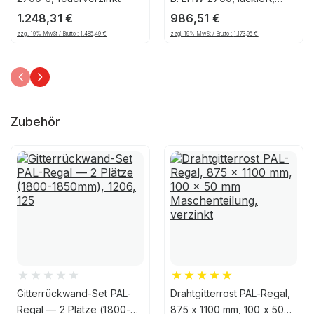
Feuerrot
1.248,31
€
986,51
€
zzgl. 19% MwSt / Brutto :
1.485,49
€
zzgl. 19% MwSt / Brutto :
1.173,95
€
Zubehör
Gitterrückwand-Set PAL-
Drahtgitterrost PAL-Regal,
Regal — 2 Plätze (1800-
875 x 1100 mm, 100 x 50