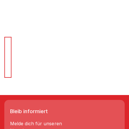
Für Schnellentscheider.
Wir liefern Regale in 3-5 Tagen!
Bleib informiert
Melde dich für unseren