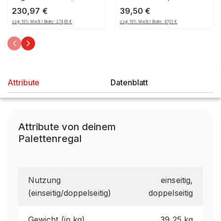
1850mm), 1206, 125
mm Maschenteilung,
230,97
€
39,50
€
verzinkt
zzgl. 19% MwSt / Brutto :
274,85
€
zzgl. 19% MwSt / Brutto :
47,01
€
Attribute
Datenblatt
Attribute von deinem
Palettenregal
Nutzung
einseitig,
(einseitig/doppelseitig)
doppelseitig
Gewicht (in kg)
39,25 kg