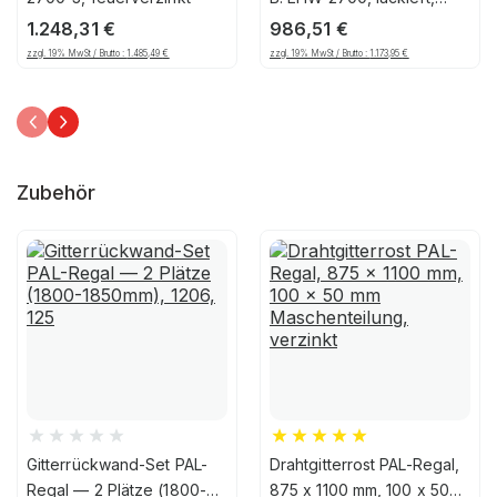
Feuerrot
1.248,31
€
986,51
€
zzgl. 19% MwSt / Brutto :
1.485,49
€
zzgl. 19% MwSt / Brutto :
1.173,95
€
Zubehör
Gitterrückwand-Set PAL-
Drahtgitterrost PAL-Regal,
Regal — 2 Plätze (1800-
875 x 1100 mm, 100 x 50