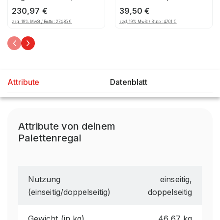
1850mm), 1206, 125
mm Maschenteilung,
230,97
€
39,50
€
verzinkt
zzgl. 19% MwSt / Brutto :
274,85
€
zzgl. 19% MwSt / Brutto :
47,01
€
Attribute
Datenblatt
Attribute von deinem
Palettenregal
Nutzung
einseitig,
(einseitig/doppelseitig)
doppelseitig
Gewicht (in kg)
46,67 kg