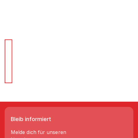
Für Schnellentscheider.
Wir liefern Regale in 3-5 Tagen!
Bleib informiert
Melde dich für unseren