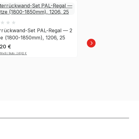
errückwand-Set PAL-Regal — 2
Gitterrückwand-Set
ze (1800-1850mm), 1206, 25
Plätze (1800-1850mm
,20
€
230,97
€
MwSt / Brutto :
240,62
€
zzgl. 19% MwSt / Brutto :
274,85
€