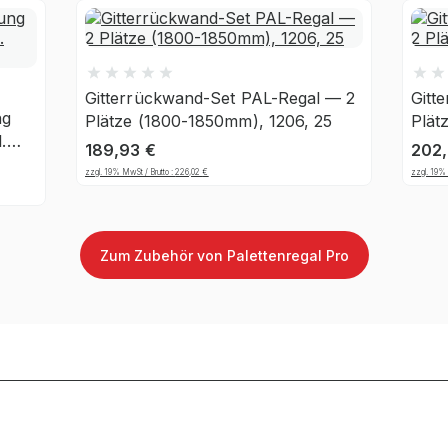
Gitterrückwand-Set PAL-Regal — 2
Gitt
ng
Plätze (1800-1850mm), 1206, 25
Plät
.
189,93
€
202
zzgl. 19% MwSt / Brutto :
226,02
€
zzgl. 19% 
Zum Zubehör von Palettenregal Pro