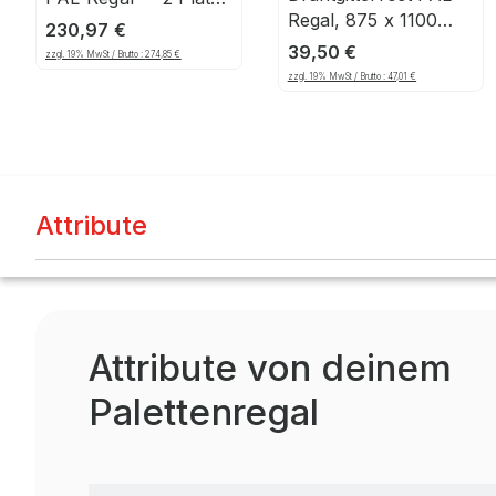
Regal, 875 x 1100
(1800-1850mm),
230,97
€
mm, 100 x 50 mm
1206, 125
39,50
€
zzgl. 19% MwSt / Brutto :
274,85
€
Maschenteilung,
zzgl. 19% MwSt / Brutto :
47,01
€
verzinkt
Attribute
Attribute von deinem
Palettenregal