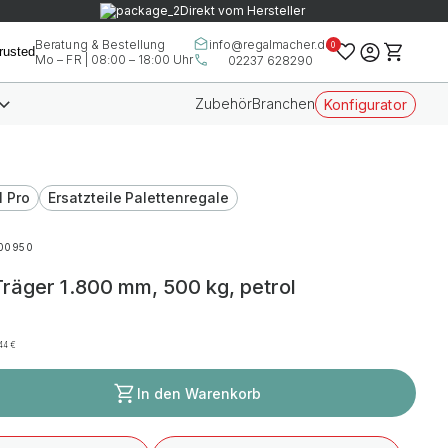
Direkt vom Hersteller
info@regalmacher.de
Beratung & Bestellung
0
Mo – FR | 08:00 – 18:00 Uhr
02237 628290
Zubehör
Branchen
Konfigurator
l Pro
Ersatzteile Palettenregale
00950
räger 1.800 mm, 500 kg, petrol
,44
€
In den Warenkorb