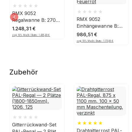
RMX 9052
RMX 9052
Regalwanne B: 2700-
Einhängewanne B:
3, feuerverzinkt
1.248,31
€
EHW 2700, lackiert,
986,51
€
zzgl. 19% MwSt / Brutto :
1.485,49
€
Feuerrot
zzgl. 19% MwSt / Brutto :
1.173,95
€
Zubehör
Gitterrückwand-Set
Drahtgitterrost PAL-
PAL-Regal — 2 Plätze