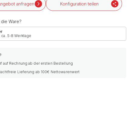
ngebot anfragen
Konfiguration teilen
h die Ware?
er
: ca. 5-8 Werktage
e
f auf Rechnung ab der ersten Bestellung
rachtfreie Lieferung ab 100€ Nettowarenwert