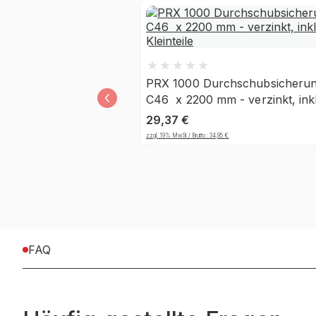
PRX 1000 Durchschubsicheru
C46 x 2200 mm - verzinkt, inkl
Kleinteile
29,37
€
zzgl. 19% MwSt / Brutto :
34,95
€
FAQ