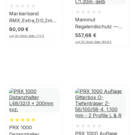
Markierband
Mammut
RMX,Extra,D:0,2mm
Regalendschutz —
— 75mm
60,09
€
Einzelplanke,
B,L:30m,G/S
557,68
€
zzgl. 19% MwSt / Brutto :
71,51
€
L:1,20m, gelb
zzgl. 19% MwSt / Brutto :
663,64
€
PRX 1000
PRX 1000 Auflage
Distanzhalter