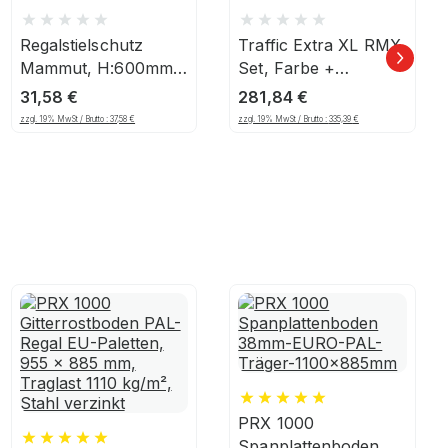
Regalstielschutz
Traffic Extra XL RMX
Mammut, H:600mm
Set, Farbe +
— S 70-89mm
Markiergerät
31,58
€
281,84
€
zzgl. 19% MwSt / Brutto :
37,58
€
zzgl. 19% MwSt / Brutto :
335,39
€
PRX 1000
Spanplattenboden