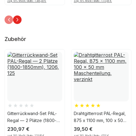
zzgl. 19% MwSt / Brutto :
1.485,49
€
zzgl. 19% MwSt / Brutto :
1.173,95
€
Zubehör
Gitterrückwand-Set PAL-
Drahtgitterrost PAL-Regal,
Regal — 2 Plätze (1800-
875 x 1100 mm, 100 x 50
1850mm), 1206, 125
mm Maschenteilung,
230,97
€
39,50
€
verzinkt
zzgl. 19% MwSt / Brutto :
274,85
€
zzgl. 19% MwSt / Brutto :
47,01
€