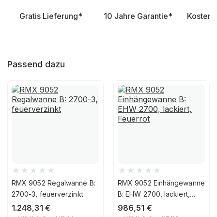
Gratis Lieferung*
10 Jahre Garantie*
Kostenl
Passend dazu
RMX 9052 Regalwanne B:
RMX 9052 Einhängewanne
2700-3, feuerverzinkt
B: EHW 2700, lackiert,
Feuerrot
1.248,31
€
986,51
€