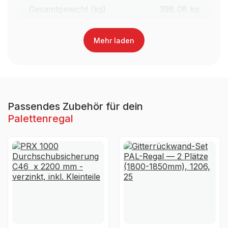
Gesamtgewicht (kg)
398,08 kg
Regalhöhe gesamt (mm)
2.100 mm
Mehr laden
Traversenlänge (mm)
1.800 mm
Oberfläche Traversen
Lackiert
Passendes Zubehör für dein
Palettenregal
Farbe Traversen
RAL 3000 Feuerrot
Material
Stahl
Ja, jedoch nicht für die
UV-
dauerhafte Verwendung im
Beständigkeit
Außenbereich geeignet