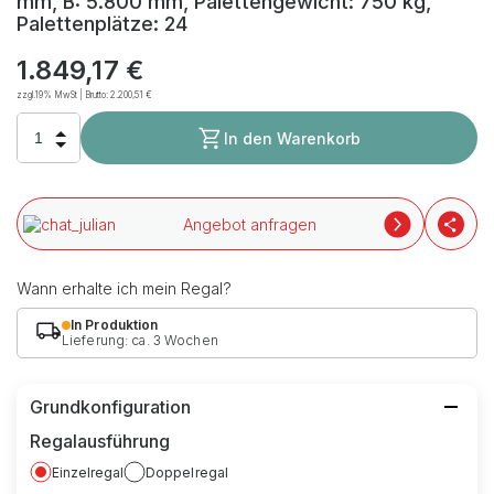
mm, B: 5.800 mm, Palettengewicht: 750 kg,
Palettenplätze: 24
1.849,17 €
zzgl.19% MwSt | Brutto:
2.200,51 €
In den Warenkorb
Angebot anfragen
Wann erhalte ich mein Regal?
In Produktion
Lieferung: ca. 3 Wochen
Grundkonfiguration
Regalausführung
Einzelregal
Doppelregal