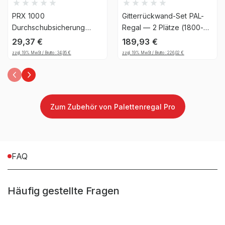
Garantiezeit
10 Jahre
PRX 1000
Gitterrückwand-Set PAL-
Handwerk & Werkstatt,
Durchschubsicherung
Regal — 2 Plätze (1800-
C46 x 2200 mm -
1850mm), 1206, 25
Industrie & Fertigung,
29,37
€
189,93
€
verzinkt, inkl. Kleinteile
Brancheneignung
Auto & Garage, E-
zzgl. 19% MwSt / Brutto :
34,95
€
zzgl. 19% MwSt / Brutto :
226,02
€
Commerce &
Versandhandel
Montageart
schraubbar
Zum Zubehör von Palettenregal Pro
Anlieferart
zerlegt
FAQ
Befestigungsart
Bodenbefestigung
Häufig gestellte Fragen