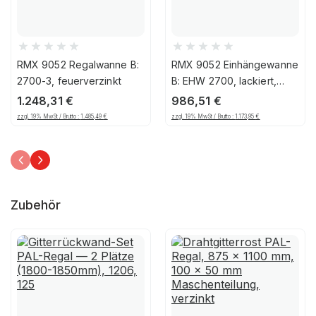
RMX 9052 Regalwanne B:
RMX 9052 Einhängewanne
2700-3, feuerverzinkt
B: EHW 2700, lackiert,
Feuerrot
1.248,31
€
986,51
€
zzgl. 19% MwSt / Brutto :
1.485,49
€
zzgl. 19% MwSt / Brutto :
1.173,95
€
Zubehör