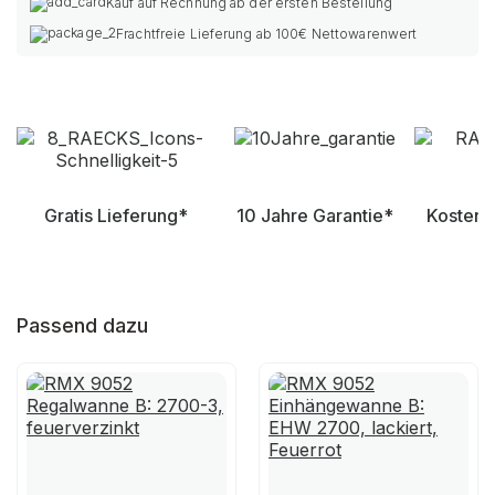
Kauf auf Rechnung ab der ersten Bestellung
Frachtfreie Lieferung ab 100€ Nettowarenwert
Gratis Lieferung*
10 Jahre Garantie*
Kostenl
Passend dazu