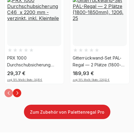
Material
Stahl
Ja, jedoch nicht für die
UV-
dauerhafte Verwendung im
Beständigkeit
Außenbereich geeignet
Garantiezeit
10 Jahre
PRX 1000
Gitterrückwand-Set PAL-
Handwerk & Werkstatt,
Durchschubsicherung
Regal — 2 Plätze (1800-
C46 x 2200 mm -
1850mm), 1206, 25
Industrie & Fertigung,
29,37
€
189,93
€
verzinkt, inkl. Kleinteile
Brancheneignung
Auto & Garage, E-
zzgl. 19% MwSt / Brutto :
34,95
€
zzgl. 19% MwSt / Brutto :
226,02
€
Commerce &
Versandhandel
Montageart
schraubbar
Zum Zubehör von Palettenregal Pro
Anlieferart
zerlegt