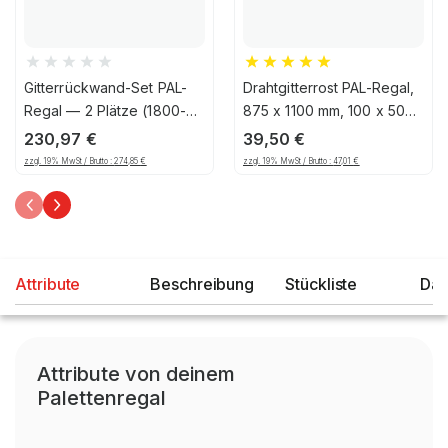
Gitterrückwand-Set PAL-
Drahtgitterrost PAL-Regal,
Regal — 2 Plätze (1800-
875 x 1100 mm, 100 x 50
1850mm), 1206, 125
mm Maschenteilung,
230,97
€
39,50
€
verzinkt
zzgl. 19% MwSt / Brutto :
274,85
€
zzgl. 19% MwSt / Brutto :
47,01
€
Attribute
Beschreibung
Stückliste
Dat
Attribute von deinem
Palettenregal