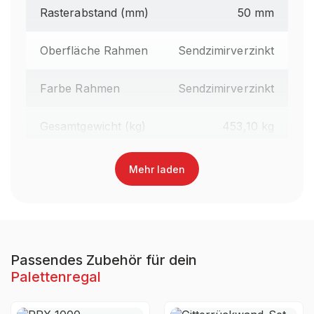
Rasterabstand (mm)
50 mm
Oberfläche Rahmen
Sendzimirverzinkt
Farbe Rahmen
Sendzimirverzinkt
Gesamtgewicht (kg)
453,10 kg
Regalhöhe gesamt (mm)
2.100 mm
Mehr laden
Traversenlänge (mm)
2.700 mm
Oberfläche Traversen
Lackiert
Passendes Zubehör für dein
Palettenregal
Farbe Traversen
RAL 3000 Feuerrot