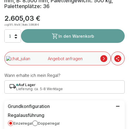
mm, B: 8.500 mm, Palettengewicht: 500 kg,
Palettenplätze: 36
2.605,03 €
zzgl.19% MwSt | Brutto:
3.099,98 €
In den Warenkorb
Angebot anfragen
Wann erhalte ich mein Regal?
Auf Lager
Lieferung: ca. 5-8 Werktage
Grundkonfiguration
Regalausführung
Einzelregal
Doppelregal