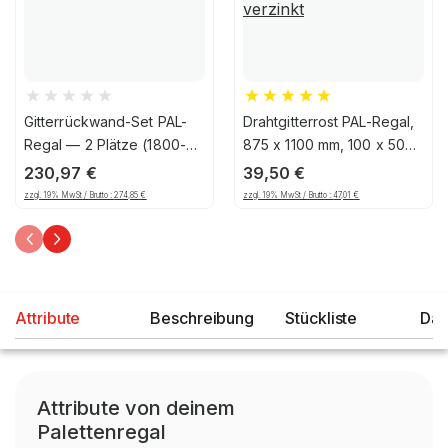
Gitterrückwand-Set PAL-
Drahtgitterrost PAL-Regal,
Regal — 2 Plätze (1800-
875 x 1100 mm, 100 x 50
1850mm), 1206, 125
mm Maschenteilung,
230,97
€
39,50
€
verzinkt
zzgl. 19% MwSt / Brutto :
274,85
€
zzgl. 19% MwSt / Brutto :
47,01
€
Attribute
Beschreibung
Stückliste
Dat
Attribute von deinem
Palettenregal