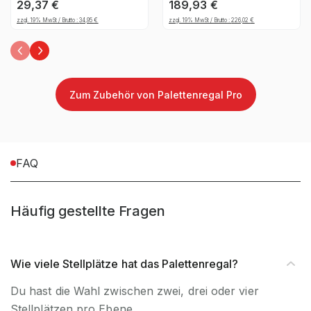
C46 x 2200 mm -
1850mm), 1206, 25
29,37
€
189,93
€
Anlieferart
zerlegt
verzinkt, inkl. Kleinteile
zzgl. 19% MwSt / Brutto :
34,95
€
zzgl. 19% MwSt / Brutto :
226,02
€
Befestigungsart
Bodenbefestigung
Zum Zubehör von Palettenregal Pro
FAQ
Häufig gestellte Fragen
Wie viele Stellplätze hat das Palettenregal?
Du hast die Wahl zwischen zwei, drei oder vier
Stellplätzen pro Ebene.