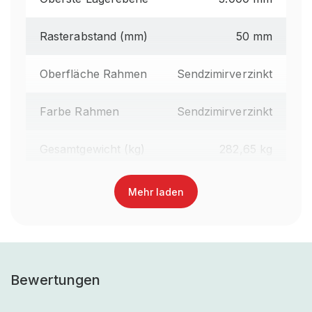
Rasterabstand (mm)
50 mm
Oberfläche Rahmen
Sendzimirverzinkt
Farbe Rahmen
Sendzimirverzinkt
Gesamtgewicht (kg)
282,65 kg
Regalhöhe gesamt (mm)
3.100 mm
Mehr laden
Traversenlänge (mm)
2.700 mm
Oberfläche Traversen
Lackiert
Bewertungen
Farbe Traversen
RAL 3000 Feuerrot