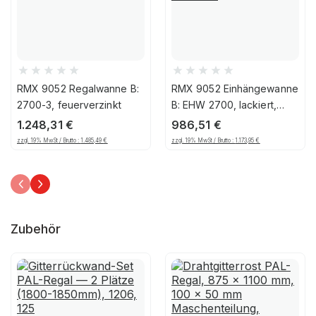
RMX 9052 Regalwanne B:
RMX 9052 Einhängewanne
2700-3, feuerverzinkt
B: EHW 2700, lackiert,
Feuerrot
1.248,31
€
986,51
€
zzgl. 19% MwSt / Brutto :
1.485,49
€
zzgl. 19% MwSt / Brutto :
1.173,95
€
Zubehör