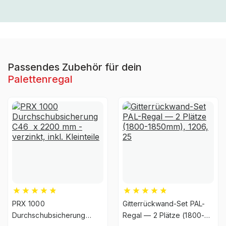
Material
Stahl
Ja, jedoch nicht für die
UV-
dauerhafte Verwendung im
Beständigkeit
Passendes Zubehör für dein
Außenbereich geeignet
Palettenregal
Garantiezeit
10 Jahre
Handwerk & Werkstatt,
Industrie & Fertigung,
Brancheneignung
Auto & Garage, E-
Commerce &
Versandhandel
PRX 1000
Gitterrückwand-Set PAL-
Montageart
schraubbar
Durchschubsicherung
Regal — 2 Plätze (1800-