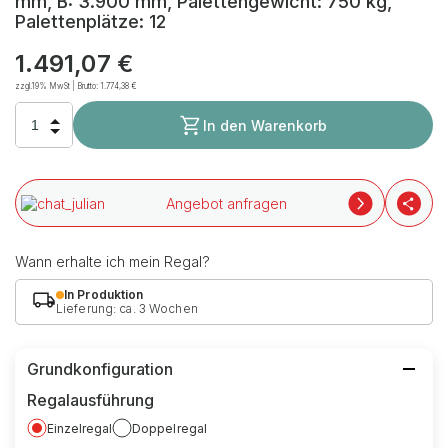
mm, B: 3.900 mm, Palettengewicht: 750 kg,
Palettenplätze: 12
1.491,07 €
zzgl.19% MwSt | Brutto:
1.774,38 €
In den Warenkorb
Angebot anfragen
Wann erhalte ich mein Regal?
In Produktion
Lieferung: ca. 3 Wochen
Grundkonfiguration
Regalausführung
Einzelregal
Doppelregal