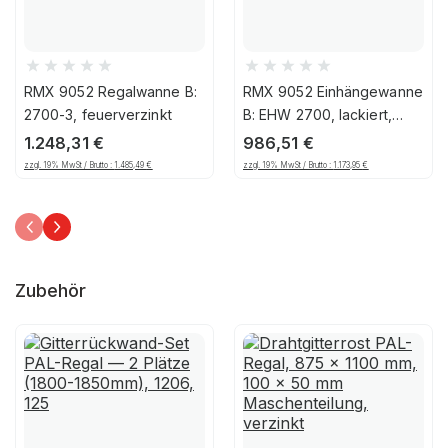
RMX 9052 Regalwanne B:
RMX 9052 Einhängewanne
2700-3, feuerverzinkt
B: EHW 2700, lackiert,
Feuerrot
1.248,31
€
986,51
€
zzgl. 19% MwSt / Brutto :
1.485,49
€
zzgl. 19% MwSt / Brutto :
1.173,95
€
Zubehör