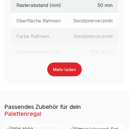
Rasterabstand (mm)
50 mm
Oberfläche Rahmen
Sendzimirverzinkt
Farbe Rahmen
Sendzimirverzinkt
Gesamtgewicht (kg)
379,08 kg
Regalhöhe gesamt (mm)
3.600 mm
Mehr laden
Traversenlänge (mm)
1.800 mm
Oberfläche Traversen
Lackiert
Passendes Zubehör für dein
Palettenregal
Farbe Traversen
RAL 3000 Feuerrot