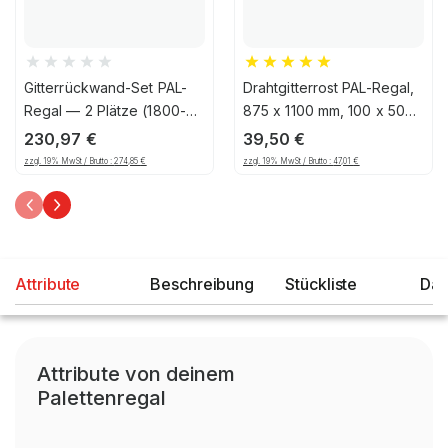
Gitterrückwand-Set PAL-
Drahtgitterrost PAL-Regal,
Regal — 2 Plätze (1800-
875 x 1100 mm, 100 x 50
1850mm), 1206, 125
mm Maschenteilung,
230,97
€
39,50
€
verzinkt
zzgl. 19% MwSt / Brutto :
274,85
€
zzgl. 19% MwSt / Brutto :
47,01
€
Attribute
Beschreibung
Stückliste
Dat
Attribute von deinem
Palettenregal