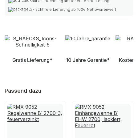
Kauf auf Rechnung ab der ersten Bestellung
Frachtfreie Lieferung ab 100€ Nettowarenwert
Gratis Lieferung*
10 Jahre Garantie*
Kostenl
Passend dazu