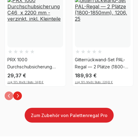
Material
Stahl
Ja, jedoch nicht für die
UV-
dauerhafte Verwendung im
Beständigkeit
Außenbereich geeignet
Garantiezeit
10 Jahre
PRX 1000
Gitterrückwand-Set PAL-
Handwerk & Werkstatt,
Durchschubsicherung
Regal — 2 Plätze (1800-
C46 x 2200 mm -
1850mm), 1206, 25
Industrie & Fertigung,
29,37
€
189,93
€
verzinkt, inkl. Kleinteile
Brancheneignung
Auto & Garage, E-
zzgl. 19% MwSt / Brutto :
34,95
€
zzgl. 19% MwSt / Brutto :
226,02
€
Commerce &
Versandhandel
Montageart
schraubbar
Zum Zubehör von Palettenregal Pro
Anlieferart
zerlegt