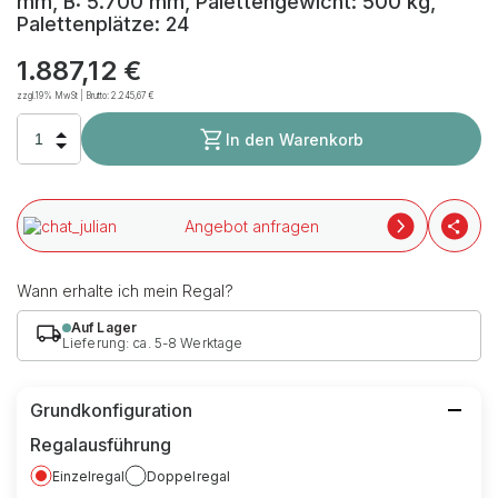
mm, B: 5.700 mm, Palettengewicht: 500 kg,
Palettenplätze: 24
1.887,12 €
zzgl.19% MwSt | Brutto:
2.245,67 €
In den Warenkorb
Angebot anfragen
Wann erhalte ich mein Regal?
Auf Lager
Lieferung: ca. 5-8 Werktage
Grundkonfiguration
Regalausführung
Einzelregal
Doppelregal