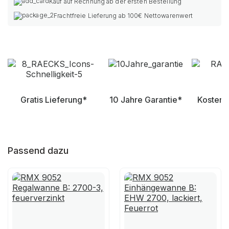
Kauf auf Rechnung ab der ersten Bestellung
Frachtfreie Lieferung ab 100€ Nettowarenwert
Gratis Lieferung*
10 Jahre Garantie*
Kostenl
Passend dazu