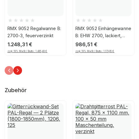
RMX 9052 Regalwanne B:
RMX 9052 Einhängewanne
2700-3, feuerverzinkt
B: EHW 2700, lackiert,
Feuerrot
1.248,31
€
986,51
€
zzgl. 19% MwSt / Brutto :
1.485,49
€
zzgl. 19% MwSt / Brutto :
1.173,95
€
Zubehör