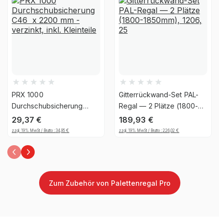
Material
Stahl
Ja, jedoch nicht für die
UV-
dauerhafte Verwendung im
Beständigkeit
Außenbereich geeignet
Garantiezeit
10 Jahre
PRX 1000
Gitterrückwand-Set PAL-
Handwerk & Werkstatt,
Durchschubsicherung
Regal — 2 Plätze (1800-
C46 x 2200 mm -
1850mm), 1206, 25
Industrie & Fertigung,
29,37
€
189,93
€
verzinkt, inkl. Kleinteile
Brancheneignung
Auto & Garage, E-
zzgl. 19% MwSt / Brutto :
34,95
€
zzgl. 19% MwSt / Brutto :
226,02
€
Commerce &
Versandhandel
Montageart
schraubbar
Zum Zubehör von Palettenregal Pro
Anlieferart
zerlegt