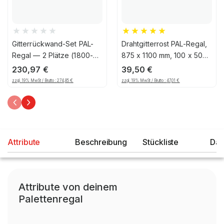
Gitterrückwand-Set PAL-
Drahtgitterrost PAL-Regal,
Regal — 2 Plätze (1800-
875 x 1100 mm, 100 x 50
1850mm), 1206, 125
mm Maschenteilung,
230,97
€
39,50
€
verzinkt
zzgl. 19% MwSt / Brutto :
274,85
€
zzgl. 19% MwSt / Brutto :
47,01
€
Attribute
Beschreibung
Stückliste
Dat
Attribute von deinem
Palettenregal