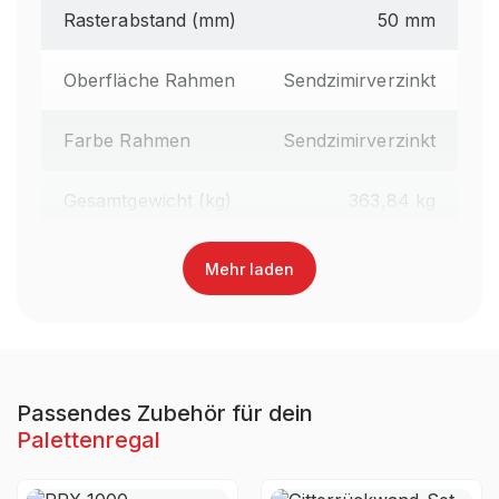
Rasterabstand (mm)
50 mm
Oberfläche Rahmen
Sendzimirverzinkt
Farbe Rahmen
Sendzimirverzinkt
Gesamtgewicht (kg)
363,84 kg
Regalhöhe gesamt (mm)
3.600 mm
Mehr laden
Traversenlänge (mm)
2.700 mm
Oberfläche Traversen
Lackiert
Passendes Zubehör für dein
Palettenregal
Farbe Traversen
RAL 3000 Feuerrot