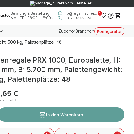
Direkt vom Hersteller
info@regalmacher.de
Beratung & Bestellung
0
Mo – FR | 08:00 – 18:00 Uhr
02237 628290
Zubehör
Branchen
Konfigurator
ht: 500 kg, Palettenplätze: 48
tenregale PRX 1000, Europalette, H:
 mm, B: 5.700 mm, Palettengewicht:
g, Palettenplätze: 48
,65 €
rutto:
2.837,73 €
In den Warenkorb