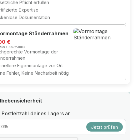
etzliche Pflicht erfüllen
tifizierte Expertise
ckenlose Dokumentation
ormontage Ständerrahmen
00 €
wSt / Brutto :
228,00 €
chgerechte Vormontage der
änderrahmen
hnellere Eigenmontage vor Ort
ine Fehler, Keine Nacharbeit nötig
dbebensicherheit
 Postleitzahl deines Lagers an
Jetzt prüfen