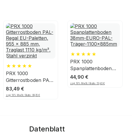
PRX 1000
Spanplattenboden
PRX 1000
38mm-EURO-PAL-
44,90
€
Gitterrostboden PAL-
Träger-1100x885mm
zzgl. 19% MwSt / Brutto :
53,43
€
Regal EU-Paletten,
83,49
€
955 x 885 mm,
zzgl. 19% MwSt / Brutto :
99,35
€
Traglast 1110 kg/m²,
Stahl verzinkt
Datenblatt