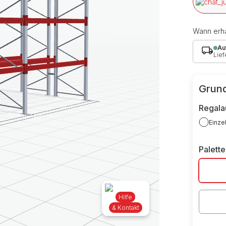
Wann erha
Au
Lief
Grund
Regala
Einze
Palett
Hilfe
& Kontakt