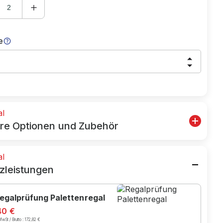
e
al
re Optionen und Zubehör
al
zleistungen
egalprüfung Palettenregal
40 €
wSt / Brutto :
172,82 €