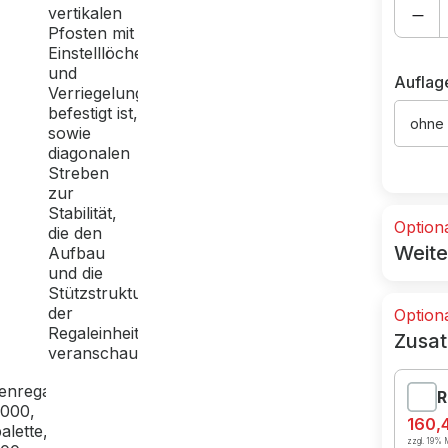
Auflag
ohne
Option
Weite
Option
Zusat
R
160,
zzgl. 19% M