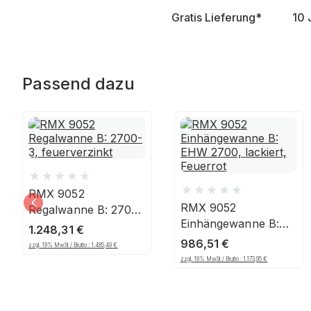
Gratis Lieferung*
10 
Passend dazu
RMX 9052
RMX 9052
Regalwanne B: 2700-
Einhängewanne B:
3, feuerverzinkt
1.248,31
€
EHW 2700, lackiert,
986,51
€
zzgl. 19% MwSt / Brutto :
1.485,49
€
Feuerrot
zzgl. 19% MwSt / Brutto :
1.173,95
€