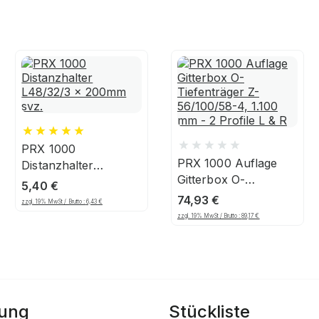
PRX 1000
PRX 1000 Auflage
Distanzhalter
Gitterbox O-
L48/32/3 x 200mm
5,40
€
Tiefenträger Z-
svz.
74,93
€
zzgl. 19% MwSt / Brutto :
6,43
€
56/100/58-4, 1.100
zzgl. 19% MwSt / Brutto :
89,17
€
mm - 2 Profile L & R
bung
Stückliste