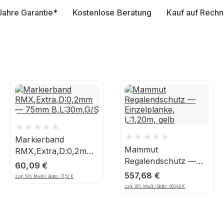
Jahre Garantie*
Kostenlose Beratung
Kauf auf Rech
Markierband
Mammut
RMX,Extra,D:0,2mm
Regalendschutz —
— 75mm
60,09
€
Einzelplanke,
B,L:30m,G/S
557,68
€
zzgl. 19% MwSt / Brutto :
71,51
€
L:1,20m, gelb
zzgl. 19% MwSt / Brutto :
663,64
€