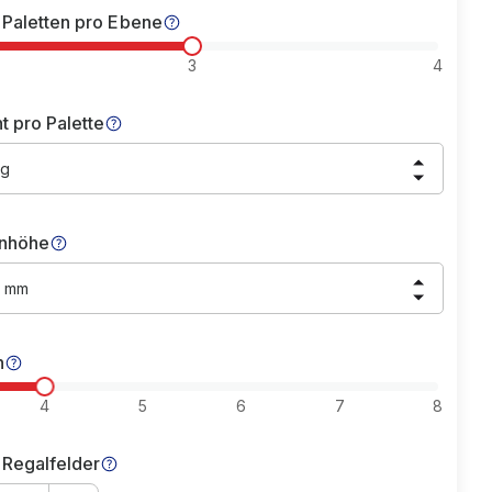
 Paletten pro Ebene
3
4
t pro Palette
kg
nhöhe
0 mm
n
4
5
6
7
8
 Regalfelder