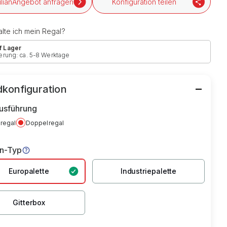
Angebot anfragen
Konfiguration teilen
lte ich mein Regal?
f Lager
erung: ca. 5-8 Werktage
konfiguration
usführung
lregal
Doppelregal
en-Typ
Europalette
Industriepalette
Gitterbox