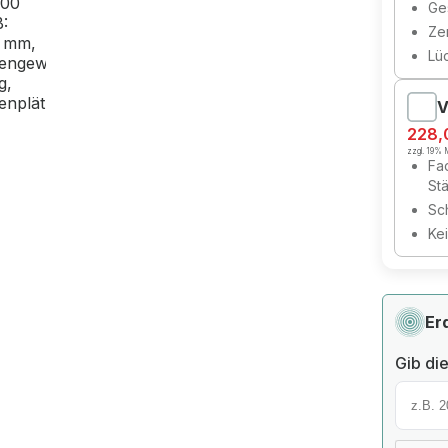
Ges
Zer
Lü
V
228,
zzgl. 19% M
Fa
St
Sc
Ke
Er
Gib die