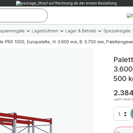
Kauf auf Rechnung ab der ersten Bestellung
tspannregale
Lagerbühnen
Lager & Betrieb
Spezialregale
le PRX 1000, Europalette, H: 3.600 mm, B: 5.700 mm, Palettengewic
Palet
3.600
500 k
2.384
zzgl.19% MwSt | B