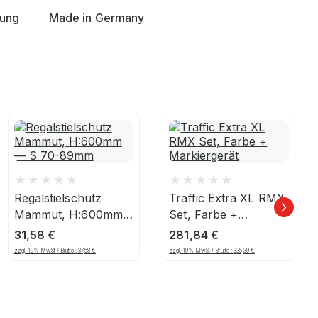
nung
Made in Germany
Regalstielschutz
Traffic Extra XL RMX
Mammut, H:600mm
Set, Farbe +
— S 70-89mm
Markiergerät
31,58
€
281,84
€
zzgl. 19% MwSt / Brutto :
37,58
€
zzgl. 19% MwSt / Brutto :
335,39
€