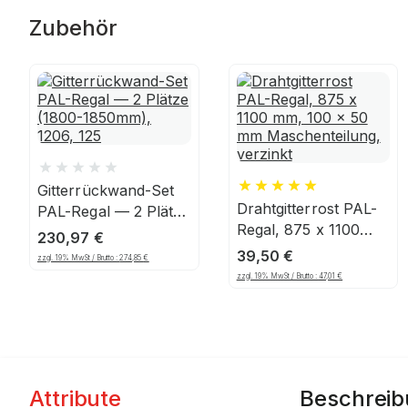
Zubehör
Gitterrückwand-Set
Drahtgitterrost PAL-
PAL-Regal — 2 Plätze
Regal, 875 x 1100
(1800-1850mm),
230,97
€
mm, 100 x 50 mm
1206, 125
39,50
€
zzgl. 19% MwSt / Brutto :
274,85
€
Maschenteilung,
zzgl. 19% MwSt / Brutto :
47,01
€
verzinkt
Attribute
Beschrei