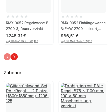
RMX 9052 Regalwanne B:
RMX 9052 Einhängewanne
2700-3, feuerverzinkt
B: EHW 2700, lackiert,
Feuerrot
1.248,31
€
986,51
€
zzgl. 19% MwSt / Brutto :
1.485,49
€
zzgl. 19% MwSt / Brutto :
1.173,95
€
Zubehör