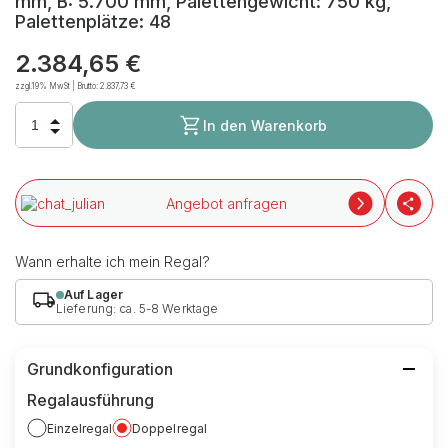
mm, B: 5.700 mm, Palettengewicht: 750 kg,
Palettenplätze: 48
2.384,65 €
zzgl.19% MwSt | Brutto:
2.837,73 €
In den Warenkorb
Angebot anfragen
Wann erhalte ich mein Regal?
Auf Lager
Lieferung: ca. 5-8 Werktage
Grundkonfiguration
Regalausführung
Einzelregal
Doppelregal