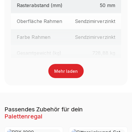
Rasterabstand (mm)
50 mm
Oberfläche Rahmen
Sendzimirverzinkt
Farbe Rahmen
Sendzimirverzinkt
Gesamtgewicht (kg)
728,88 kg
Regalhöhe gesamt (mm)
3.600 mm
Mehr laden
Traversenlänge (mm)
2.700 mm
Oberfläche Traversen
Lackiert
Passendes Zubehör für dein
Palettenregal
Farbe Traversen
RAL 3000 Feuerrot