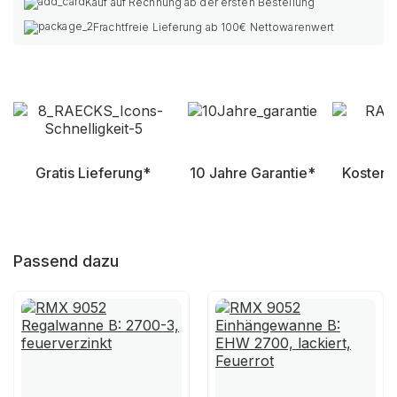
Kauf auf Rechnung ab der ersten Bestellung
Frachtfreie Lieferung ab 100€ Nettowarenwert
Gratis Lieferung*
10 Jahre Garantie*
Kostenl
Passend dazu