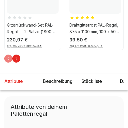
Gitterrückwand-Set PAL-
Drahtgitterrost PAL-Regal,
Regal — 2 Plätze (1800-
875 x 1100 mm, 100 x 50
1850mm), 1206, 125
mm Maschenteilung,
230,97
€
39,50
€
verzinkt
zzgl. 19% MwSt / Brutto :
274,85
€
zzgl. 19% MwSt / Brutto :
47,01
€
Attribute
Beschreibung
Stückliste
Dat
Attribute von deinem
Palettenregal