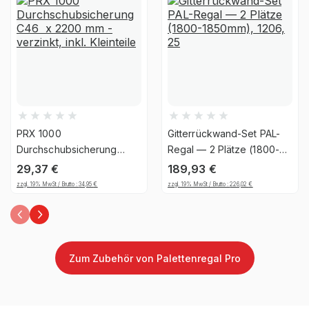
Material
Stahl
Ja, jedoch nicht für die
UV-
dauerhafte Verwendung im
Beständigkeit
Außenbereich geeignet
Garantiezeit
10 Jahre
PRX 1000
Gitterrückwand-Set PAL-
Handwerk & Werkstatt,
Durchschubsicherung
Regal — 2 Plätze (1800-
C46 x 2200 mm -
1850mm), 1206, 25
Industrie & Fertigung,
29,37
€
189,93
€
verzinkt, inkl. Kleinteile
Brancheneignung
Auto & Garage, E-
zzgl. 19% MwSt / Brutto :
34,95
€
zzgl. 19% MwSt / Brutto :
226,02
€
Commerce &
Versandhandel
Montageart
schraubbar
Zum Zubehör von Palettenregal Pro
Anlieferart
zerlegt