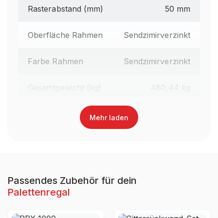
Rasterabstand (mm)
50 mm
Oberfläche Rahmen
Sendzimirverzinkt
Farbe Rahmen
Sendzimirverzinkt
Gesamtgewicht (kg)
480,44 kg
Regalhöhe gesamt (mm)
4.100 mm
Mehr laden
Traversenlänge (mm)
2.700 mm
Oberfläche Traversen
Lackiert
Passendes Zubehör für dein
Palettenregal
Farbe Traversen
RAL 3000 Feuerrot