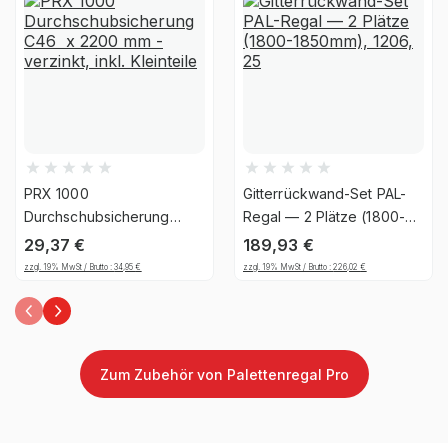
Material
Stahl
Ja, jedoch nicht für die
UV-
dauerhafte Verwendung im
Beständigkeit
Außenbereich geeignet
Garantiezeit
10 Jahre
PRX 1000
Gitterrückwand-Set PAL-
Handwerk & Werkstatt,
Durchschubsicherung
Regal — 2 Plätze (1800-
C46 x 2200 mm -
1850mm), 1206, 25
Industrie & Fertigung,
29,37
€
189,93
€
verzinkt, inkl. Kleinteile
Brancheneignung
Auto & Garage, E-
zzgl. 19% MwSt / Brutto :
34,95
€
zzgl. 19% MwSt / Brutto :
226,02
€
Commerce &
Versandhandel
Montageart
schraubbar
Zum Zubehör von Palettenregal Pro
Anlieferart
zerlegt