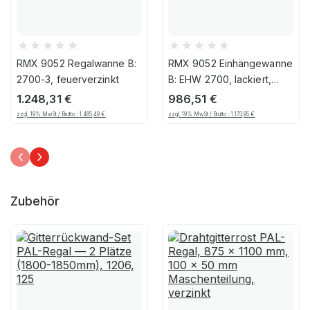
RMX 9052 Regalwanne B:
RMX 9052 Einhängewanne
2700-3, feuerverzinkt
B: EHW 2700, lackiert,
Feuerrot
1.248,31
€
986,51
€
zzgl. 19% MwSt / Brutto :
1.485,49
€
zzgl. 19% MwSt / Brutto :
1.173,95
€
Zubehör