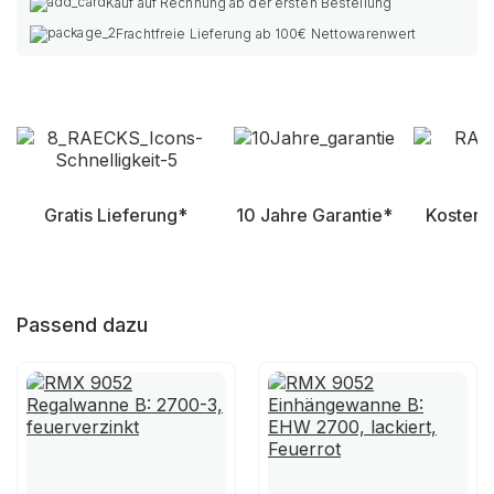
Kauf auf Rechnung ab der ersten Bestellung
Frachtfreie Lieferung ab 100€ Nettowarenwert
Gratis Lieferung*
10 Jahre Garantie*
Kostenl
Passend dazu