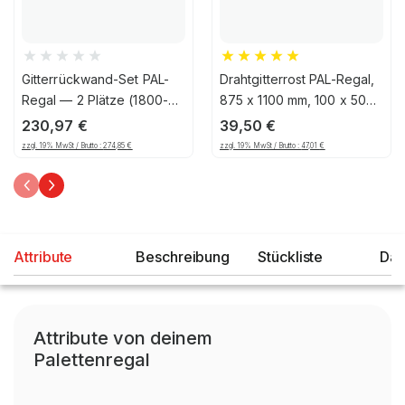
Gitterrückwand-Set PAL-
Drahtgitterrost PAL-Regal,
Regal — 2 Plätze (1800-
875 x 1100 mm, 100 x 50
1850mm), 1206, 125
mm Maschenteilung,
230,97
€
39,50
€
verzinkt
zzgl. 19% MwSt / Brutto :
274,85
€
zzgl. 19% MwSt / Brutto :
47,01
€
Attribute
Beschreibung
Stückliste
Dat
Attribute von deinem
Palettenregal