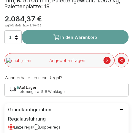
mm, B: 5.700 mm, Palettengewicht: 1.000 kg,
Palettenplätze: 18
2.084,37 €
zzgl.19% MwSt | Brutto:
2.480,40 €
In den Warenkorb
Angebot anfragen
Wann erhalte ich mein Regal?
Auf Lager
Lieferung: ca. 5-8 Werktage
Grundkonfiguration
Regalausführung
Einzelregal
Doppelregal