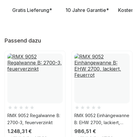
Gratis Lieferung*
10 Jahre Garantie*
Kostenl
Passend dazu
RMX 9052 Regalwanne B:
RMX 9052 Einhängewanne
2700-3, feuerverzinkt
B: EHW 2700, lackiert,
Feuerrot
1.248,31
€
986,51
€