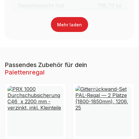
Gesamtgewicht (kg)
738,72 kg
Regalhöhe gesamt (mm)
4.100 mm
Mehr laden
Traversenlänge (mm)
2.700 mm
Oberfläche Traversen
Lackiert
Passendes Zubehör für dein
Palettenregal
Farbe Traversen
RAL 3000 Feuerrot
Material
Stahl
Ja, jedoch nicht für die
UV-
dauerhafte Verwendung im
Beständigkeit
Außenbereich geeignet