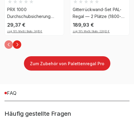
Garantiezeit
10 Jahre
PRX 1000
Gitterrückwand-Set PAL-
Handwerk & Werkstatt,
Durchschubsicherung
Regal — 2 Plätze (1800-
C46 x 2200 mm -
1850mm), 1206, 25
Industrie & Fertigung,
29,37
€
189,93
€
verzinkt, inkl. Kleinteile
Brancheneignung
Auto & Garage, E-
zzgl. 19% MwSt / Brutto :
34,95
€
zzgl. 19% MwSt / Brutto :
226,02
€
Commerce &
Versandhandel
Montageart
schraubbar
Zum Zubehör von Palettenregal Pro
Anlieferart
zerlegt
FAQ
Befestigungsart
Bodenbefestigung
Häufig gestellte Fragen