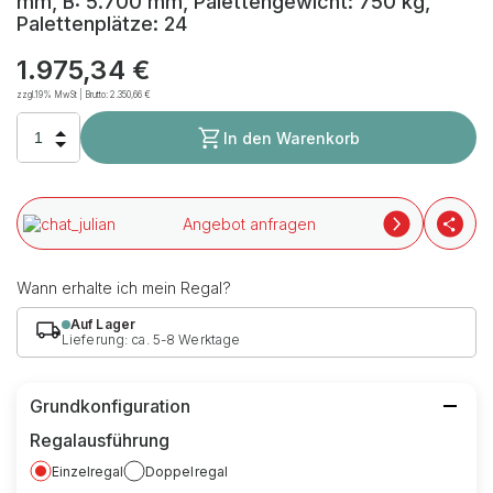
mm, B: 5.700 mm, Palettengewicht: 750 kg,
Palettenplätze: 24
1.975,34 €
zzgl.19% MwSt | Brutto:
2.350,66 €
In den Warenkorb
Angebot anfragen
Wann erhalte ich mein Regal?
Auf Lager
Lieferung: ca. 5-8 Werktage
Grundkonfiguration
Regalausführung
Einzelregal
Doppelregal