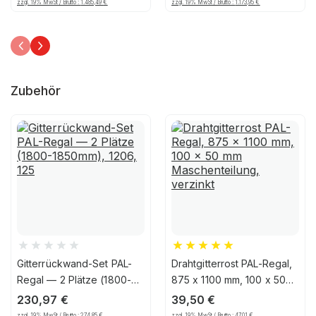
zzgl. 19% MwSt / Brutto :
1.485,49
€
zzgl. 19% MwSt / Brutto :
1.173,95
€
Zubehör
Gitterrückwand-Set PAL-
Drahtgitterrost PAL-Regal,
Regal — 2 Plätze (1800-
875 x 1100 mm, 100 x 50
1850mm), 1206, 125
mm Maschenteilung,
230,97
€
39,50
€
verzinkt
zzgl. 19% MwSt / Brutto :
274,85
€
zzgl. 19% MwSt / Brutto :
47,01
€