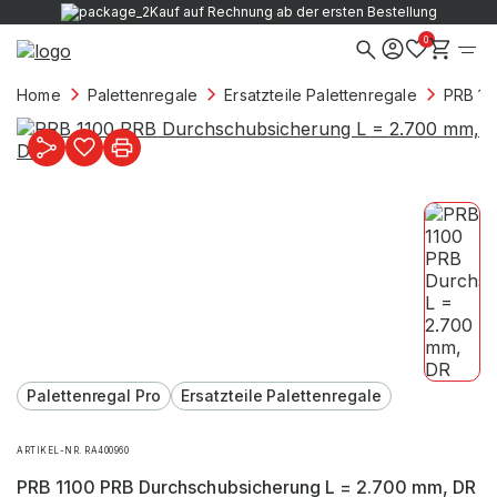
Kauf auf Rechnung ab der ersten Bestellung
0
Home
Palettenregale
Ersatzteile Palettenregale
PRB 11
Palettenregal Pro
Ersatzteile Palettenregale
ARTIKEL-NR. RA400960
PRB 1100 PRB Durchschubsicherung L = 2.700 mm, DR