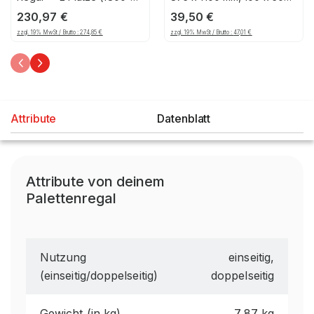
1850mm), 1206, 125
mm Maschenteilung,
230,97
€
39,50
€
verzinkt
zzgl. 19% MwSt / Brutto :
274,85
€
zzgl. 19% MwSt / Brutto :
47,01
€
Attribute
Datenblatt
Attribute von deinem
Palettenregal
Nutzung
einseitig,
(einseitig/doppelseitig)
doppelseitig
Gewicht (in kg)
7,87 kg