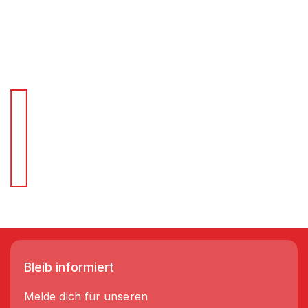
Für Schnellentscheider.
Wir liefern Regale in 3-5 Tagen!
Bleib informiert
Melde dich für unseren