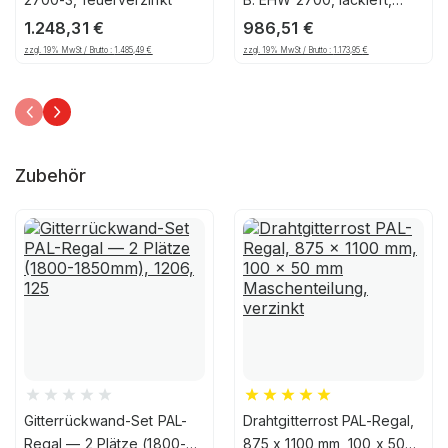
Feuerrot
1.248,31
€
986,51
€
zzgl. 19% MwSt / Brutto :
1.485,49
€
zzgl. 19% MwSt / Brutto :
1.173,95
€
Zubehör
Gitterrückwand-Set PAL-
Drahtgitterrost PAL-Regal,
Regal — 2 Plätze (1800-
875 x 1100 mm, 100 x 50