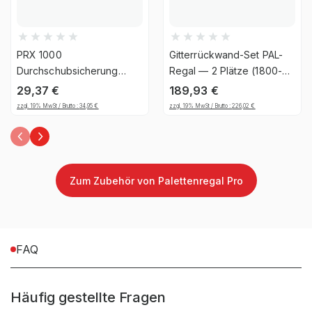
Rahmentyp (Profil)
C-Profil
Oberfläche
Sendzimirverzinkt
PRX 1000
Gitterrückwand-Set PAL-
Durchschubsicherung
Regal — 2 Plätze (1800-
Ersatzartikel
Ja
C46 x 2200 mm -
1850mm), 1206, 25
29,37
€
189,93
€
verzinkt, inkl. Kleinteile
zzgl. 19% MwSt / Brutto :
34,95
€
zzgl. 19% MwSt / Brutto :
226,02
€
Zubehörartikl
Nein
Zum Zubehör von Palettenregal Pro
FAQ
Häufig gestellte Fragen